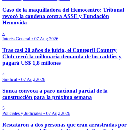
Caso de la maquilladora del Hemocentro: Tribunal
revocó la condena contra ASSE y Fundación
Hemovida
3
Interés General
•
07 Aug 2026
Tras casi 20 años de juicio, el Cantegril Country
Club cerró la millonaria demanda de los caddies y
pagará US$ 1,8 millones
4
Sindical
•
07 Aug 2026
Sunca convoca a paro nacional parcial de la
construcción para la próxima semana
5
Policiales y Judiciales
•
07 Aug 2026
Rescataron a dos personas que eran arrastradas por