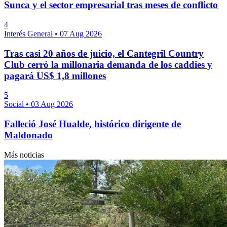
Sunca y el sector empresarial tras meses de conflicto
4
Interés General
•
07 Aug 2026
Tras casi 20 años de juicio, el Cantegril Country
Club cerró la millonaria demanda de los caddies y
pagará US$ 1,8 millones
5
Social
•
03 Aug 2026
Falleció José Hualde, histórico dirigente de
Maldonado
Más noticias