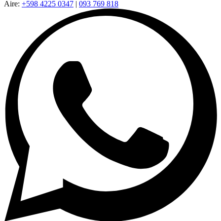
Aire:
+598 4225 0347
|
093 769 818