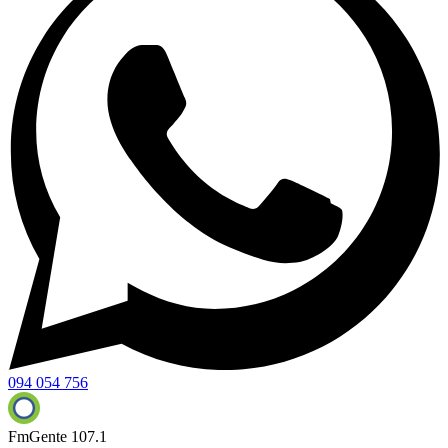
094 054 756
FmGente 107.1