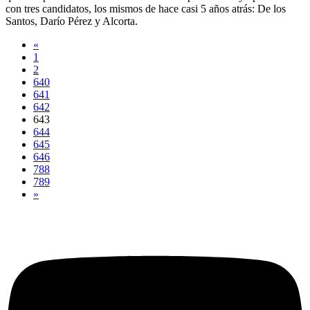
con tres candidatos, los mismos de hace casi 5 años atrás: De los
Santos, Darío Pérez y Alcorta.
«
1
2
640
641
642
643
644
645
646
788
789
»