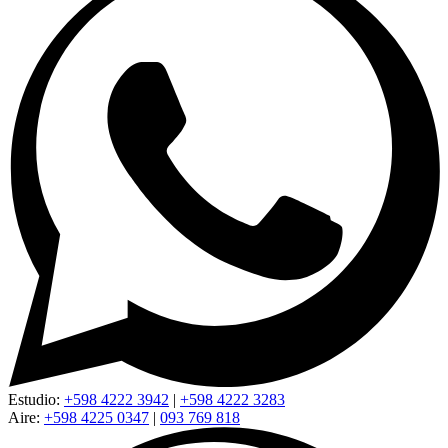
Estudio:
+598 4222 3942
|
+598 4222 3283
Aire:
+598 4225 0347
|
093 769 818