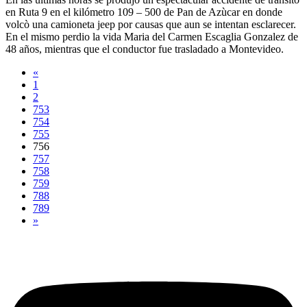
en Ruta 9 en el kilómetro 109 – 500 de Pan de Azùcar en donde
volcò una camioneta jeep por causas que aun se intentan esclarecer.
En el mismo perdio la vida Maria del Carmen Escaglia Gonzalez de
48 años, mientras que el conductor fue trasladado a Montevideo.
«
1
2
753
754
755
756
757
758
759
788
789
»