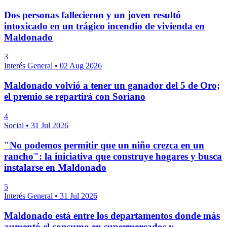
Dos personas fallecieron y un joven resultó
intoxicado en un trágico incendio de vivienda en
Maldonado
3
Interés General
•
02 Aug 2026
Maldonado volvió a tener un ganador del 5 de Oro;
el premio se repartirá con Soriano
4
Social
•
31 Jul 2026
"No podemos permitir que un niño crezca en un
rancho": la iniciativa que construye hogares y busca
instalarse en Maldonado
5
Interés General
•
31 Jul 2026
Maldonado está entre los departamentos donde más
aumentó el consumo en supermercados y