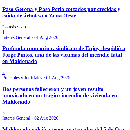
Paso Gerona y Paso Perla cortados por crecidas y
caída de árboles en Zona Oeste
Lo más visto
1
Interés General
•
01 Aug 2026
Profunda conmoción: sindicato de Enjoy despidió a
Jorge Pintos, una de las víctimas del incendio fatal
en Maldonado
2
Policiales y Judiciales
•
01 Aug 2026
Dos personas fallecieron y un joven resultó
intoxicado en un trágico incendio de vivienda en
Maldonado
3
Interés General
•
02 Aug 2026
Maldonado volvió a tener un ganador del 5 de Oro;