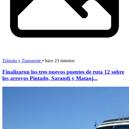
Tránsito y Transporte
•
hace 23 minutos
Finalizaron los tres nuevos puentes de ruta 12 sobre
los arroyos Pintado, Sarandí y Mataoj...