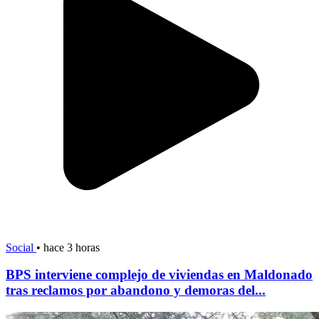
Social
•
hace 3 horas
BPS interviene complejo de viviendas en Maldonado
tras reclamos por abandono y demoras del...