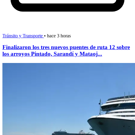
Tránsito y Transporte
•
hace 3 horas
Finalizaron los tres nuevos puentes de ruta 12 sobre
los arroyos Pintado, Sarandí y Mataoj...