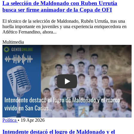
La selección de Maldonado con Ruben Urrutia
busca ser firme animador de la Copa de OFI
El técnico de la selección de Maldonado, Rubén Urrutía, tras una
huella importante en juveniles y una experiencia enriquecedora en
Atlético Fernandino, ahora...
Multimedia
Play: Intendente destacó el logro de 
Política
•
19 Apr 2026
Intendente destacó el logro de Maldonado y el