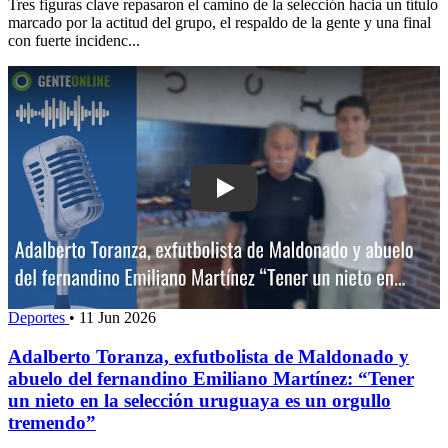
Tres figuras clave repasaron el camino de la selección hacia un título
marcado por la actitud del grupo, el respaldo de la gente y una final
con fuerte incidenc...
Play: Adalberto Toranza, exfutbolista 
Deportes
•
11 Jun 2026
Adalberto Toranza, exfutbolista de Maldonado y
abuelo del fernandino Emiliano Martínez: “Tener
un nieto en la selección uruguaya es un orgullo
tremendo”