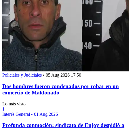
Policiales y Judiciales
•
05 Aug 2026 17:50
Dos hombres fueron condenados por robar en un
comercio de Maldonado
Lo más visto
1
Interés General
•
01 Aug 2026
Profunda conmoción: sindicato de Enjoy despidió a