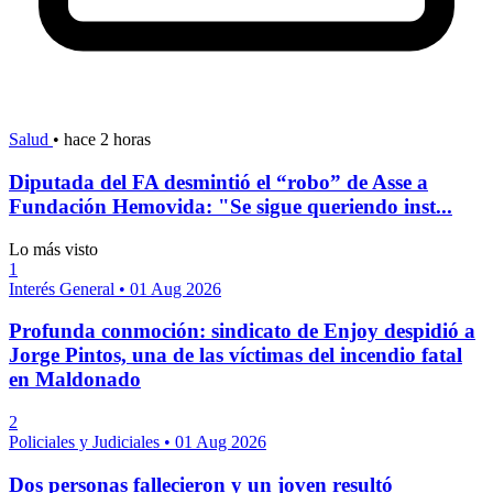
Salud
•
hace 2 horas
Diputada del FA desmintió el “robo” de Asse a
Fundación Hemovida: "Se sigue queriendo inst...
Lo más visto
1
Interés General
•
01 Aug 2026
Profunda conmoción: sindicato de Enjoy despidió a
Jorge Pintos, una de las víctimas del incendio fatal
en Maldonado
2
Policiales y Judiciales
•
01 Aug 2026
Dos personas fallecieron y un joven resultó