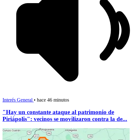
Interés General
•
hace 46 minutos
"Hay un constante ataque al patrimonio de
Piriápolis": vecinos se movilizaron contra la de...