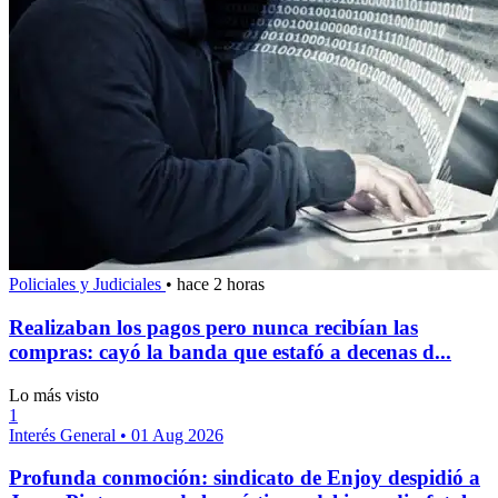
Policiales y Judiciales
•
hace 2 horas
Realizaban los pagos pero nunca recibían las
compras: cayó la banda que estafó a decenas d...
Lo más visto
1
Interés General
•
01 Aug 2026
Profunda conmoción: sindicato de Enjoy despidió a