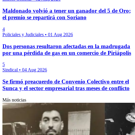
Maldonado volvió a tener un ganador del 5 de Oro;
el premio se repartirá con Soriano
4
Policiales y Judiciales
•
01 Aug 2026
Dos personas resultaron afectadas en la madrugada
por una pérdida de gas en un comercio de Piriápolis
5
Sindical
•
04 Aug 2026
Se firmó preacuerdo de Convenio Colectivo entre el
Sunca y el sector empresarial tras meses de conflicto
Más noticias