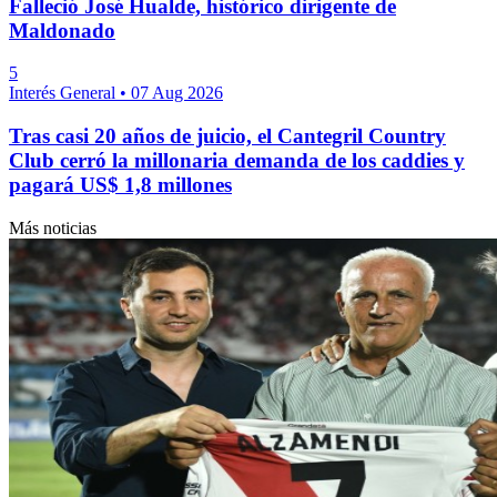
Falleció José Hualde, histórico dirigente de
Maldonado
5
Interés General
•
07 Aug 2026
Tras casi 20 años de juicio, el Cantegril Country
Club cerró la millonaria demanda de los caddies y
pagará US$ 1,8 millones
Más noticias