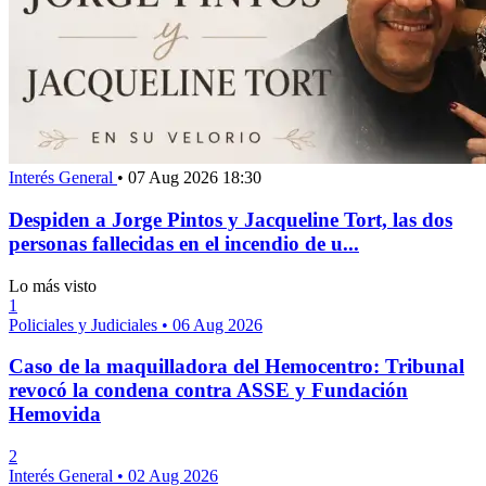
Interés General
•
07 Aug 2026 18:30
Despiden a Jorge Pintos y Jacqueline Tort, las dos
personas fallecidas en el incendio de u...
Lo más visto
1
Policiales y Judiciales
•
06 Aug 2026
Caso de la maquilladora del Hemocentro: Tribunal
revocó la condena contra ASSE y Fundación
Hemovida
2
Interés General
•
02 Aug 2026