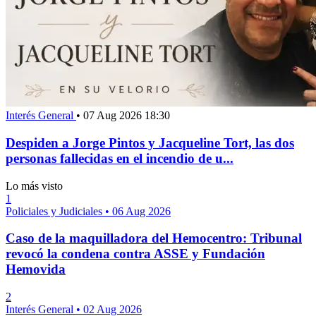
Interés General
•
07 Aug 2026 18:30
Despiden a Jorge Pintos y Jacqueline Tort, las dos
personas fallecidas en el incendio de u...
Lo más visto
1
Policiales y Judiciales
•
06 Aug 2026
Caso de la maquilladora del Hemocentro: Tribunal
revocó la condena contra ASSE y Fundación
Hemovida
2
Interés General
•
02 Aug 2026