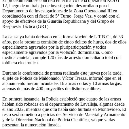
El procedimiento se concretó en el marco de la operación ROUT
12, luego de un trabajo de investigación desarrollado por el
Departamento de Investigaciones de la Zona Operacional III en
coordinación con el fiscal de 5° Turno, Jorge Vaz, y contó con el
apoyo de efectivos de la Guardia Republicana y del Grupo de
Respuesta Táctica (GRT).
La causa ya había derivado en la formalización de L.T.B.C., de 33
años, por la presunta comisión de cinco delitos de hurto, dos de ellos
especialmente agravados por la pluriparticipación y todos
especialmente agravados por la violación domiciliaria. Como
medida cautelar, cumple 120 días de arresto domiciliario total con
tobillera electrónica.
Durante la conferencia de prensa realizada este jueves por la tarde,
el jefe de Policía de Maldonado, Víctor Trezza, informó que en el
allanamiento fueron incautadas 16 armas cortas y 10 armas largas,
además de más de 400 proyectiles de distintos calibres.
En primera instancia, la Policía estableció que cuatro de las armas
habían sido robadas en el departamento de Lavalleja, algunas desde
el año 2022, mientras que otra había sido hurtada en Montevideo. El
resto será sometido a pericias del Servicio de Material y Armamento
y de la Dirección Nacional de Policía Científica, ya que varias
presentan la numeración limada.