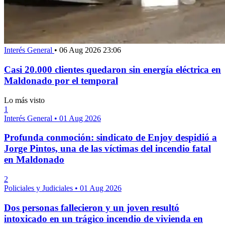
Interés General
•
06 Aug 2026 23:06
Casi 20.000 clientes quedaron sin energía eléctrica en
Maldonado por el temporal
Lo más visto
1
Interés General
•
01 Aug 2026
Profunda conmoción: sindicato de Enjoy despidió a
Jorge Pintos, una de las víctimas del incendio fatal
en Maldonado
2
Policiales y Judiciales
•
01 Aug 2026
Dos personas fallecieron y un joven resultó
intoxicado en un trágico incendio de vivienda en