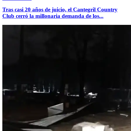
Tras casi 20 años de juicio, el Cantegril Country
Club cerró la millonaria demanda de los...