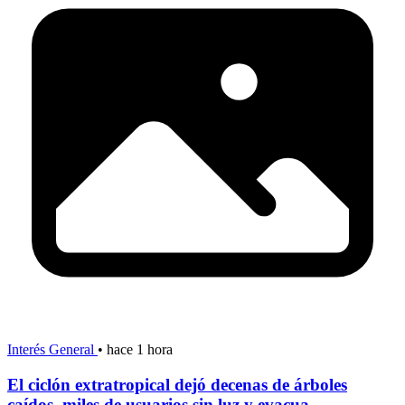
Interés General
•
hace 1 hora
El ciclón extratropical dejó decenas de árboles
caídos, miles de usuarios sin luz y evacua...