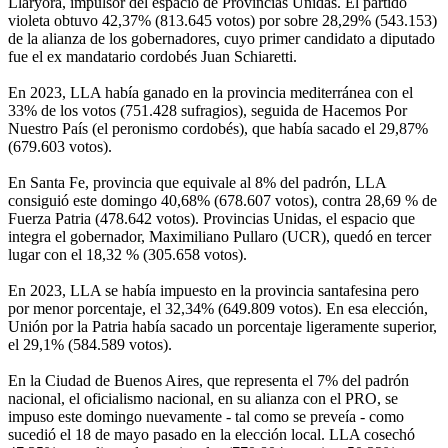
Llaryora, impulsor del espacio de Provincias Unidas. El partido
violeta obtuvo 42,37% (813.645 votos) por sobre 28,29% (543.153)
de la alianza de los gobernadores, cuyo primer candidato a diputado
fue el ex mandatario cordobés Juan Schiaretti.
En 2023, LLA había ganado en la provincia mediterránea con el
33% de los votos (751.428 sufragios), seguida de Hacemos Por
Nuestro País (el peronismo cordobés), que había sacado el 29,87%
(679.603 votos).
En Santa Fe, provincia que equivale al 8% del padrón, LLA
consiguió este domingo 40,68% (678.607 votos), contra 28,69 % de
Fuerza Patria (478.642 votos). Provincias Unidas, el espacio que
integra el gobernador, Maximiliano Pullaro (UCR), quedó en tercer
lugar con el 18,32 % (305.658 votos).
En 2023, LLA se había impuesto en la provincia santafesina pero
por menor porcentaje, el 32,34% (649.809 votos). En esa elección,
Unión por la Patria había sacado un porcentaje ligeramente superior,
el 29,1% (584.589 votos).
En la Ciudad de Buenos Aires, que representa el 7% del padrón
nacional, el oficialismo nacional, en su alianza con el PRO, se
impuso este domingo nuevamente - tal como se preveía - como
sucedió el 18 de mayo pasado en la elección local. LLA cosechó