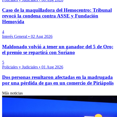
Caso de la maquilladora del Hemocentro: Tribunal
revocó la condena contra ASSE y Fundación
Hemovida
4
Interés General
•
02 Aug 2026
Maldonado volvió a tener un ganador del 5 de Oro;
el premio se repartirá con Soriano
5
Policiales y Judiciales
•
01 Aug 2026
Dos personas resultaron afectadas en la madrugada
por una pérdida de gas en un comercio de Piriápolis
Más noticias