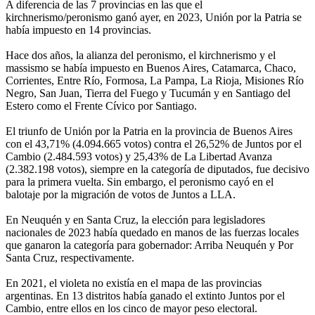
A diferencia de las 7 provincias en las que el
kirchnerismo/peronismo ganó ayer, en 2023, Unión por la Patria se
había impuesto en 14 provincias.
Hace dos años, la alianza del peronismo, el kirchnerismo y el
massismo se había impuesto en Buenos Aires, Catamarca, Chaco,
Corrientes, Entre Río, Formosa, La Pampa, La Rioja, Misiones Río
Negro, San Juan, Tierra del Fuego y Tucumán y en Santiago del
Estero como el Frente Cívico por Santiago.
El triunfo de Unión por la Patria en la provincia de Buenos Aires
con el 43,71% (4.094.665 votos) contra el 26,52% de Juntos por el
Cambio (2.484.593 votos) y 25,43% de La Libertad Avanza
(2.382.198 votos), siempre en la categoría de diputados, fue decisivo
para la primera vuelta. Sin embargo, el peronismo cayó en el
balotaje por la migración de votos de Juntos a LLA.
En Neuquén y en Santa Cruz, la elección para legisladores
nacionales de 2023 había quedado en manos de las fuerzas locales
que ganaron la categoría para gobernador: Arriba Neuquén y Por
Santa Cruz, respectivamente.
En 2021, el violeta no existía en el mapa de las provincias
argentinas. En 13 distritos había ganado el extinto Juntos por el
Cambio, entre ellos en los cinco de mayor peso electoral.