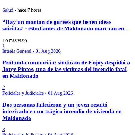
Salud
•
hace 7 horas
“Hay un montón de gurises que tienen ideas
suicidas": estudiantes de Maldonado marchan en...
Lo más visto
1
Interés General
•
01 Aug 2026
Profunda conmoción: sindicato de Enjoy despidió a
Jorge Pintos, una de las víctimas del incendio fatal
en Maldonado
2
Policiales y Judiciales
•
01 Aug 2026
Dos personas fallecieron y un joven resultó
intoxicado en un trágico incendio de vivienda en
Maldonado
3
Policiales y Judiciales
•
06 Aug 2026