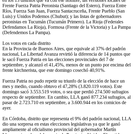
en los 13 distritos que va con ese nombre; las versiones locales de
Frente Fuerza Patria Peronista (Santiago del Estero), Fuerza Entre
Ríos, Fuerza San Juan, Fuerza Santacruceña, Frente Pueblo (San
Luis) y Unidos Podemos (Chubut); y las listas de gobernadores
peronistas en Tucumán (Tucumán Primero). La Rioja (Federales
Defendamos La Rioja), Formosa (Frente de la Victoria) y La Pampa
(Defendemos La Pampa).
Los votos en cada distrito
En la Provincia de Buenos Aires, que equivale al 37% del padrón
nacional, La Libertad Avanza revirtió la diferencia de 14 puntos que
le sacó Fuerza Patria en las elecciones provinciales del 7 de
septiembre, y alcanzó el 41,45%, menos de un punto por encima del
frente kirchnerista, que este domingo cosechó 40,91%.
Fuerza Patria no pudo repetir su triunfo de la elección de hace un
mes y medio, cuando obtuvo el 47,28% (3.820.119 votos). Este
domingo sacó 3.553.519 votos, o sea que perdió 274.500 sufragios
respecto de septiembre. En cambio, LLA ganó 877.234 sufragios, al
pasar de 2.723.710 en septiembre, a 3.600.944 en los comicios de
ayer.
En Córdoba, distrito que representa el 9% del padrón nacional, LLA
dio una sorpresa en estas elecciones legislativas ya que le ganó
ampliamente al oficialismo provincial del gobernador Martín