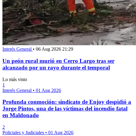
Interés General
•
06 Aug 2026 21:29
Un peón rural murió en Cerro Largo tras ser
alcanzado por un rayo durante el temporal
Lo más visto
1
Interés General
•
01 Aug 2026
Profunda conmoción: sindicato de Enjoy despidió a
Jorge Pintos, una de las víctimas del incendio fatal
en Maldonado
2
Policiales y Judiciales
•
01 Aug 2026