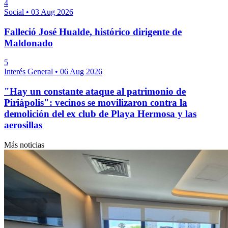
4
Social
•
03 Aug 2026
Falleció José Hualde, histórico dirigente de
Maldonado
5
Interés General
•
06 Aug 2026
"Hay un constante ataque al patrimonio de
Piriápolis": vecinos se movilizaron contra la
demolición del ex club de Playa Hermosa y las
aerosillas
Más noticias