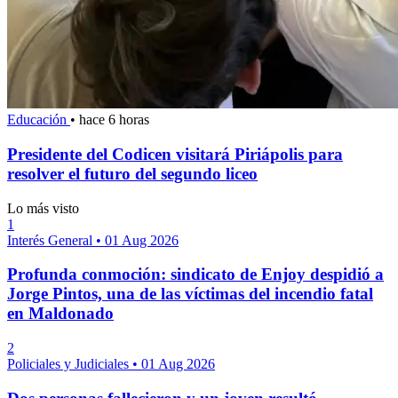
Educación
•
hace 6 horas
Presidente del Codicen visitará Piriápolis para
resolver el futuro del segundo liceo
Lo más visto
1
Interés General
•
01 Aug 2026
Profunda conmoción: sindicato de Enjoy despidió a
Jorge Pintos, una de las víctimas del incendio fatal
en Maldonado
2
Policiales y Judiciales
•
01 Aug 2026