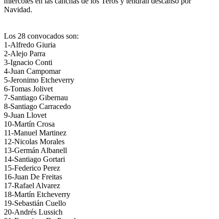
miércoles en las canchas de los Teros y tendrán descanso por
Navidad.
Los 28 convocados son:
1-Alfredo Giuria
2-Alejo Parra
3-Ignacio Conti
4-Juan Campomar
5-Jeronimo Etcheverry
6-Tomas Jolivet
7-Santiago Gibernau
8-Santiago Carracedo
9-Juan Llovet
10-Martín Crosa
11-Manuel Martinez
12-Nicolas Morales
13-Germán Albanell
14-Santiago Gortari
15-Federico Perez
16-Juan De Freitas
17-Rafael Alvarez
18-Martín Etcheverry
19-Sebastián Cuello
20-Andrés Lussich