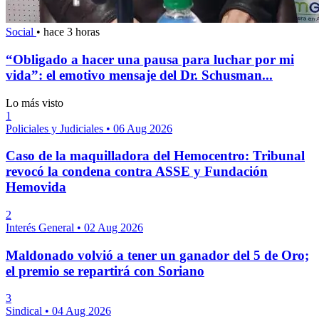
Social
•
hace 3 horas
“Obligado a hacer una pausa para luchar por mi
vida”: el emotivo mensaje del Dr. Schusman...
Lo más visto
1
Policiales y Judiciales
•
06 Aug 2026
Caso de la maquilladora del Hemocentro: Tribunal
revocó la condena contra ASSE y Fundación
Hemovida
2
Interés General
•
02 Aug 2026
Maldonado volvió a tener un ganador del 5 de Oro;
el premio se repartirá con Soriano
3
Sindical
•
04 Aug 2026