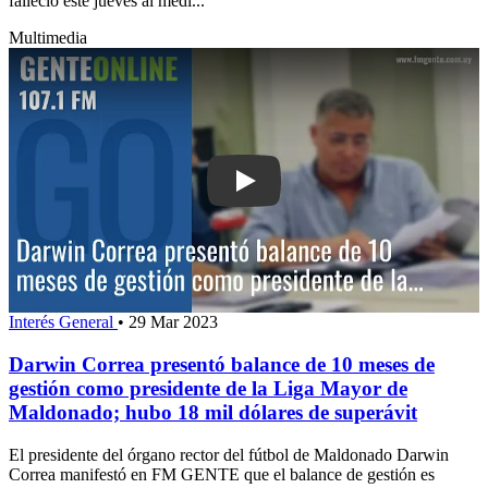
falleció este jueves al medi...
Multimedia
Play: Darwin Correa presentó balance
Interés General
•
29 Mar 2023
Darwin Correa presentó balance de 10 meses de
gestión como presidente de la Liga Mayor de
Maldonado; hubo 18 mil dólares de superávit
El presidente del órgano rector del fútbol de Maldonado Darwin
Correa manifestó en FM GENTE que el balance de gestión es