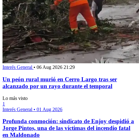
Interés General
•
06 Aug 2026 21:29
Un peón rural murió en Cerro Largo tras ser
alcanzado por un rayo durante el temporal
Lo más visto
1
Interés General
•
01 Aug 2026
Profunda conmoción: sindicato de Enjoy despidió a
Jorge Pintos, una de las víctimas del incendio fatal
en Maldonado