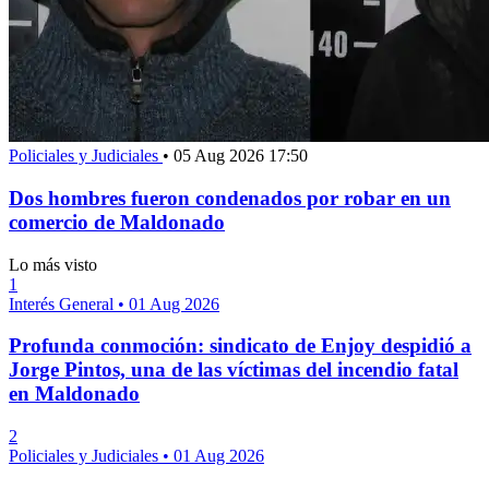
Policiales y Judiciales
•
05 Aug 2026 17:50
Dos hombres fueron condenados por robar en un
comercio de Maldonado
Lo más visto
1
Interés General
•
01 Aug 2026
Profunda conmoción: sindicato de Enjoy despidió a
Jorge Pintos, una de las víctimas del incendio fatal
en Maldonado
2
Policiales y Judiciales
•
01 Aug 2026