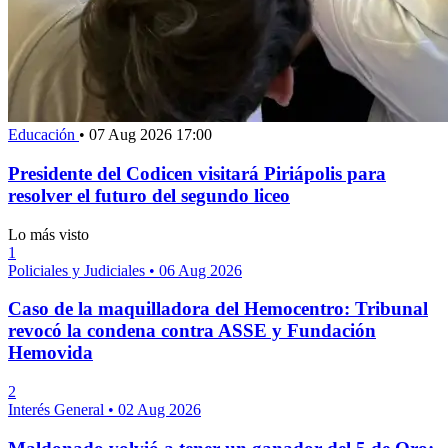
Educación
•
07 Aug 2026 17:00
Presidente del Codicen visitará Piriápolis para
resolver el futuro del segundo liceo
Lo más visto
1
Policiales y Judiciales
•
06 Aug 2026
Caso de la maquilladora del Hemocentro: Tribunal
revocó la condena contra ASSE y Fundación
Hemovida
2
Interés General
•
02 Aug 2026