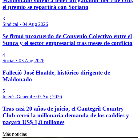
Maldonado volvió a tener un ganador del 5 de Oro;
el premio se repartirá con Soriano
3
Sindical
•
04 Aug 2026
Se firmó preacuerdo de Convenio Colectivo entre el
Sunca y el sector empresarial tras meses de conflicto
4
Social
•
03 Aug 2026
Falleció José Hualde, histórico dirigente de
Maldonado
5
Interés General
•
07 Aug 2026
Tras casi 20 años de juicio, el Cantegril Country
Club cerró la millonaria demanda de los caddies y
pagará US$ 1,8 millones
Más noticias