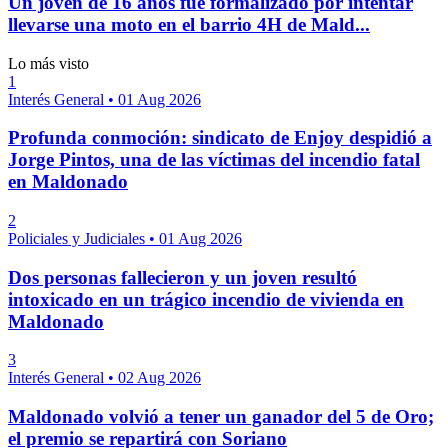
Un joven de 16 años fue formalizado por intentar
llevarse una moto en el barrio 4H de Mald...
Lo más visto
1
Interés General
•
01 Aug 2026
Profunda conmoción: sindicato de Enjoy despidió a
Jorge Pintos, una de las víctimas del incendio fatal
en Maldonado
2
Policiales y Judiciales
•
01 Aug 2026
Dos personas fallecieron y un joven resultó
intoxicado en un trágico incendio de vivienda en
Maldonado
3
Interés General
•
02 Aug 2026
Maldonado volvió a tener un ganador del 5 de Oro;
el premio se repartirá con Soriano