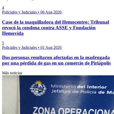
4
Policiales y Judiciales
•
06 Aug 2026
Caso de la maquilladora del Hemocentro: Tribunal
revocó la condena contra ASSE y Fundación
Hemovida
5
Policiales y Judiciales
•
01 Aug 2026
Dos personas resultaron afectadas en la madrugada
por una pérdida de gas en un comercio de Piriápolis
Más noticias