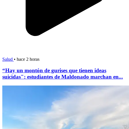
Salud
•
hace 2 horas
“Hay un montón de gurises que tienen ideas
suicidas": estudiantes de Maldonado marchan en...