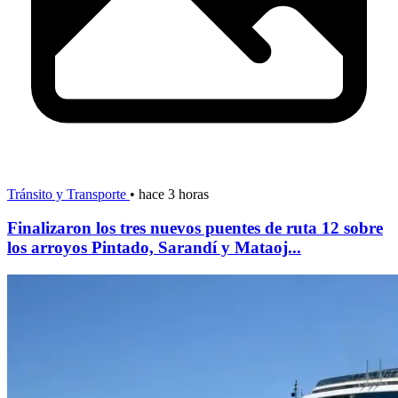
Tránsito y Transporte
•
hace 3 horas
Finalizaron los tres nuevos puentes de ruta 12 sobre
los arroyos Pintado, Sarandí y Mataoj...