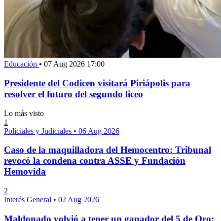
Educación
•
07 Aug 2026 17:00
Presidente del Codicen visitará Piriápolis para
resolver el futuro del segundo liceo
Lo más visto
1
Policiales y Judiciales
•
06 Aug 2026
Caso de la maquilladora del Hemocentro: Tribunal
revocó la condena contra ASSE y Fundación
Hemovida
2
Interés General
•
02 Aug 2026
Maldonado volvió a tener un ganador del 5 de Oro;