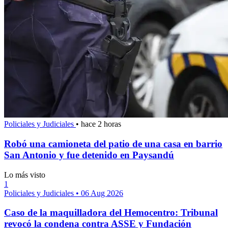
Policiales y Judiciales
•
hace 2 horas
Robó una camioneta del patio de una casa en barrio
San Antonio y fue detenido en Paysandú
Lo más visto
1
Policiales y Judiciales
•
06 Aug 2026
Caso de la maquilladora del Hemocentro: Tribunal
revocó la condena contra ASSE y Fundación