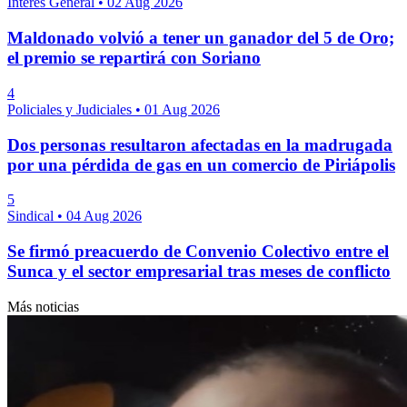
Interés General
•
02 Aug 2026
Maldonado volvió a tener un ganador del 5 de Oro;
el premio se repartirá con Soriano
4
Policiales y Judiciales
•
01 Aug 2026
Dos personas resultaron afectadas en la madrugada
por una pérdida de gas en un comercio de Piriápolis
5
Sindical
•
04 Aug 2026
Se firmó preacuerdo de Convenio Colectivo entre el
Sunca y el sector empresarial tras meses de conflicto
Más noticias