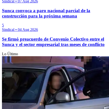
Sindical
•
07 Aug 2026
Sunca convoca a paro nacional parcial de la
construcción para la próxima semana
5
Sindical
•
04 Aug 2026
Se firmó preacuerdo de Convenio Colectivo entre el
Sunca y el sector empresarial tras meses de conflicto
Lo Último