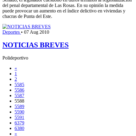
del penal departamental de Las Rosas. En su opinión la medida
puede provocar un aumento en el índice delictivo en viviendas y
chacras de Punta del Este.
Deportes
•
07 Aug 2010
NOTICIAS BREVES
Polideportivo
«
1
2
5585
5586
5587
5588
5589
5590
5591
6379
6380
»