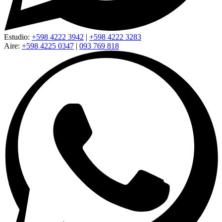
Estudio:
+598 4222 3942
|
+598 4222 3283
Aire:
+598 4225 0347
|
093 769 818