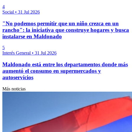
4
Social
•
31 Jul 2026
"No podemos permitir que un niño crezca en un
rancho": la iniciativa que construye hogares y busca
instalarse en Maldonado
5
Interés General
•
31 Jul 2026
Maldonado está entre los departamentos donde más
aumentó el consumo en supermercados y
autoservicios
Más noticias