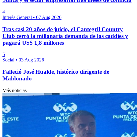
4
Interés General
•
07 Aug 2026
Tras casi 20 años de juicio, el Cantegril Country
Club cerró la millonaria demanda de los caddies y
pagará US$ 1,8 millones
5
Social
•
03 Aug 2026
Falleció José Hualde, histórico dirigente de
Maldonado
Más noticias