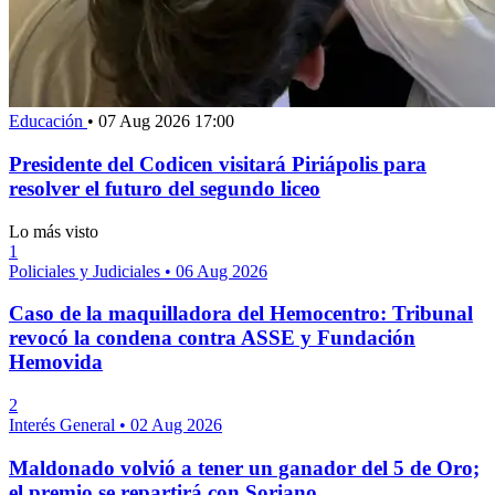
Educación
•
07 Aug 2026 17:00
Presidente del Codicen visitará Piriápolis para
resolver el futuro del segundo liceo
Lo más visto
1
Policiales y Judiciales
•
06 Aug 2026
Caso de la maquilladora del Hemocentro: Tribunal
revocó la condena contra ASSE y Fundación
Hemovida
2
Interés General
•
02 Aug 2026
Maldonado volvió a tener un ganador del 5 de Oro;
el premio se repartirá con Soriano