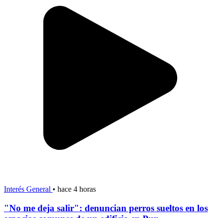
Interés General
•
hace 4 horas
"No me deja salir": denuncian perros sueltos en los