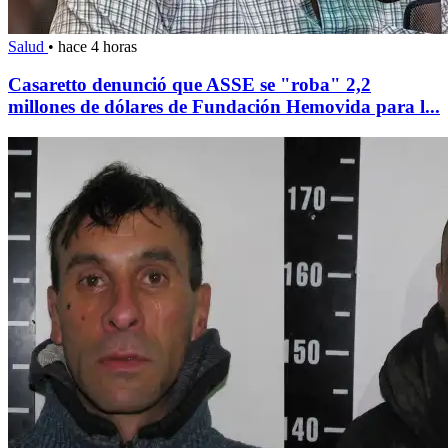
Salud
•
hace 4 horas
Casaretto denunció que ASSE se "roba" 2,2
millones de dólares de Fundación Hemovida para l...