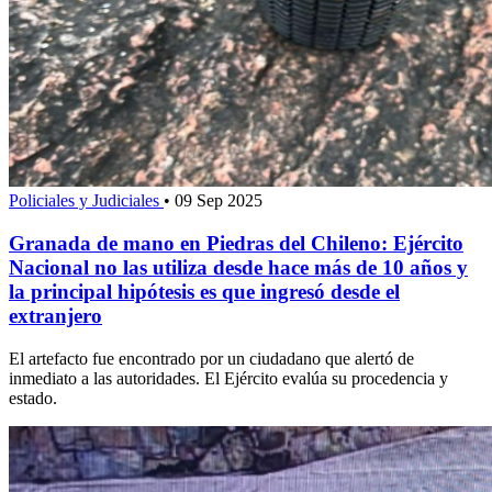
Policiales y Judiciales
•
09 Sep 2025
Granada de mano en Piedras del Chileno: Ejército
Nacional no las utiliza desde hace más de 10 años y
la principal hipótesis es que ingresó desde el
extranjero
El artefacto fue encontrado por un ciudadano que alertó de
inmediato a las autoridades. El Ejército evalúa su procedencia y
estado.