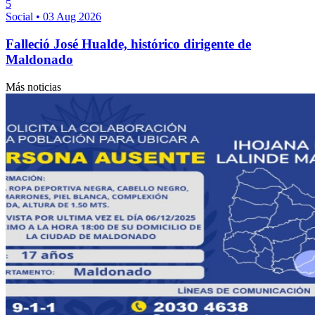
5
Social
•
03 Aug 2026
Falleció José Hualde, histórico dirigente de
Maldonado
Más noticias