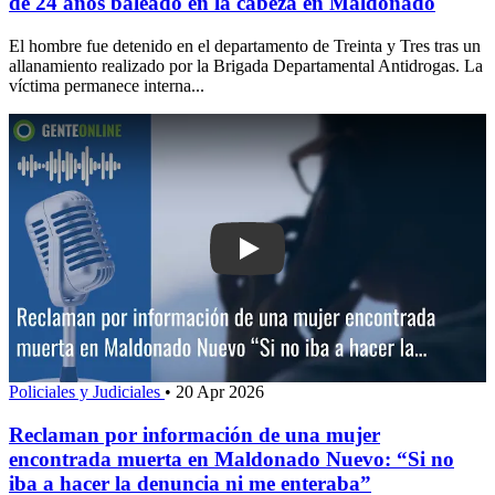
de 24 años baleado en la cabeza en Maldonado
El hombre fue detenido en el departamento de Treinta y Tres tras un
allanamiento realizado por la Brigada Departamental Antidrogas. La
víctima permanece interna...
Play: Reclaman por información de un
Policiales y Judiciales
•
20 Apr 2026
Reclaman por información de una mujer
encontrada muerta en Maldonado Nuevo: “Si no
iba a hacer la denuncia ni me enteraba”