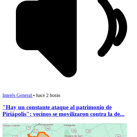
Interés General
•
hace 2 horas
"Hay un constante ataque al patrimonio de
Piriápolis": vecinos se movilizaron contra la de...