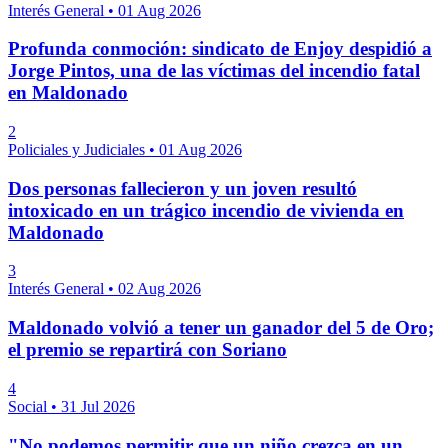
Interés General
•
01 Aug 2026
Profunda conmoción: sindicato de Enjoy despidió a
Jorge Pintos, una de las víctimas del incendio fatal
en Maldonado
2
Policiales y Judiciales
•
01 Aug 2026
Dos personas fallecieron y un joven resultó
intoxicado en un trágico incendio de vivienda en
Maldonado
3
Interés General
•
02 Aug 2026
Maldonado volvió a tener un ganador del 5 de Oro;
el premio se repartirá con Soriano
4
Social
•
31 Jul 2026
"No podemos permitir que un niño crezca en un