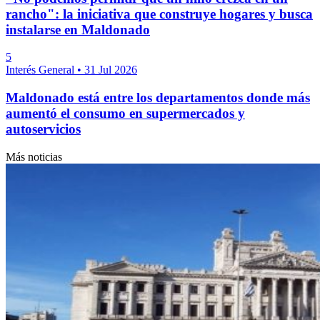
rancho": la iniciativa que construye hogares y busca
instalarse en Maldonado
5
Interés General
•
31 Jul 2026
Maldonado está entre los departamentos donde más
aumentó el consumo en supermercados y
autoservicios
Más noticias