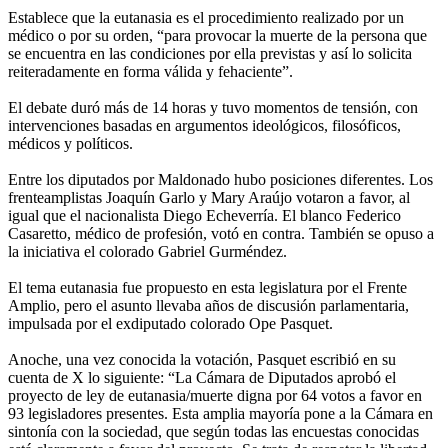
Establece que la eutanasia es el procedimiento realizado por un
médico o por su orden, “para provocar la muerte de la persona que
se encuentra en las condiciones por ella previstas y así lo solicita
reiteradamente en forma válida y fehaciente”.
El debate duró más de 14 horas y tuvo momentos de tensión, con
intervenciones basadas en argumentos ideológicos, filosóficos,
médicos y políticos.
Entre los diputados por Maldonado hubo posiciones diferentes. Los
frenteamplistas Joaquín Garlo y Mary Araújo votaron a favor, al
igual que el nacionalista Diego Echeverría. El blanco Federico
Casaretto, médico de profesión, votó en contra. También se opuso a
la iniciativa el colorado Gabriel Gurméndez.
El tema eutanasia fue propuesto en esta legislatura por el Frente
Amplio, pero el asunto llevaba años de discusión parlamentaria,
impulsada por el exdiputado colorado Ope Pasquet.
Anoche, una vez conocida la votación, Pasquet escribió en su
cuenta de X lo siguiente: “La Cámara de Diputados aprobó el
proyecto de ley de eutanasia/muerte digna por 64 votos a favor en
93 legisladores presentes. Esta amplia mayoría pone a la Cámara en
sintonía con la sociedad, que según todas las encuestas conocidas