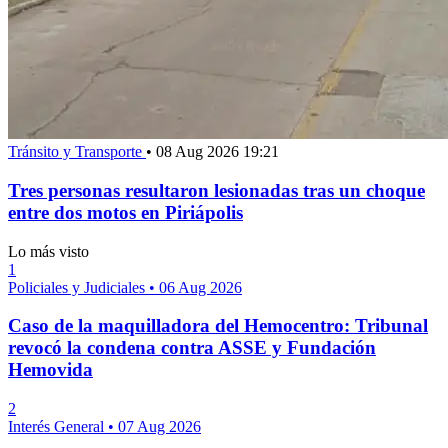
Tránsito y Transporte
•
08 Aug 2026 19:21
Tres personas resultaron lesionadas tras un choque
entre dos motos en Piriápolis
Lo más visto
1
Policiales y Judiciales
•
06 Aug 2026
Caso de la maquilladora del Hemocentro: Tribunal
revocó la condena contra ASSE y Fundación
Hemovida
2
Interés General
•
07 Aug 2026