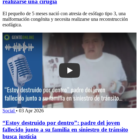
realizarse una cirugía
El pequeño de 5 meses nació con atresia de esófago tipo 3, una
malformación congénita y necesita realizarse una reconstrucción
esofágica.
Play: “Estoy destruido por dentro”: pad
Social
•
03 Apr 2026
“Estoy destruido por dentro”: padre del joven
fallecido junto a su familia en siniestro de tránsito
busca justicia