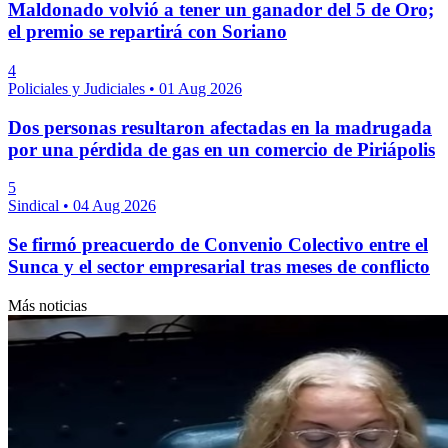
Maldonado volvió a tener un ganador del 5 de Oro;
el premio se repartirá con Soriano
4
Policiales y Judiciales
•
01 Aug 2026
Dos personas resultaron afectadas en la madrugada
por una pérdida de gas en un comercio de Piriápolis
5
Sindical
•
04 Aug 2026
Se firmó preacuerdo de Convenio Colectivo entre el
Sunca y el sector empresarial tras meses de conflicto
Más noticias