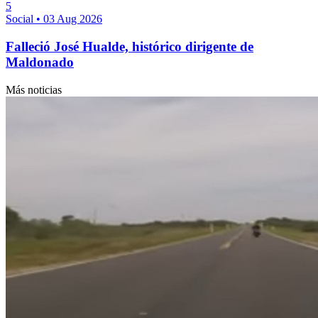
5
Social
•
03 Aug 2026
Falleció José Hualde, histórico dirigente de
Maldonado
Más noticias