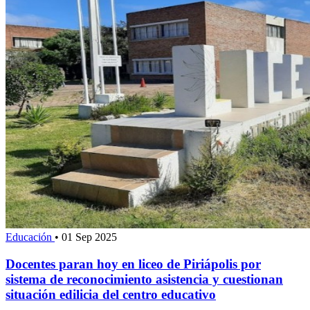
Educación
•
01 Sep 2025
Docentes paran hoy en liceo de Piriápolis por
sistema de reconocimiento asistencia y cuestionan
situación edilicia del centro educativo