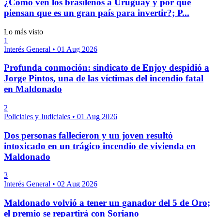
¿Cómo ven los brasileños a Uruguay y por qué
piensan que es un gran país para invertir?; P...
Lo más visto
1
Interés General
•
01 Aug 2026
Profunda conmoción: sindicato de Enjoy despidió a
Jorge Pintos, una de las víctimas del incendio fatal
en Maldonado
2
Policiales y Judiciales
•
01 Aug 2026
Dos personas fallecieron y un joven resultó
intoxicado en un trágico incendio de vivienda en
Maldonado
3
Interés General
•
02 Aug 2026
Maldonado volvió a tener un ganador del 5 de Oro;
el premio se repartirá con Soriano