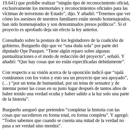
19.641) que prohíbe realizar “ningún tipo de reconocimiento oficial,
exclusivamente los memoriales y reconocimientos oficiales para las
víctimas de terrorismo de Estado”, dijo. Y añadió: “Tenemos que ver
cómo los asesinos de nuestros familiares están siendo homenajeados,
han sido homenajeados y son denominados presos políticos”. Si el
proyecto es aprobado deja sin efecto la ley anterior.
Consultado sobre la postura de los legisladores de la coalición de
gobierno, Burgueño dijo que ve “una duda sola” por parte del
diputado Ope Pasquet. “Tiene algún reparo sobre algunas
puntualizaciones o el modo de redacción del proyecto”, señaló. Y
añadió: “Que hay cosas que no están especificadas debidamente”.
Con respecto a su visión acerca de la oposición indicó que “ojalá
contáramos con los votos y esto sea un proyecto que sea apoyado”,
(…) “por un tema de humanidad, por un tema de sensatez y de
intentar poner las cosas en su justo lugar después de tantos años de
haber tenido una verdad oculta y haber salido a la luz solo una parte
de la historia”.
Burgueño aseguró que pretenden “completar la historia con las
cosas que sucedieron en forma total, en forma completa”. Y agregó:
“Todos sabemos que cuando se cuenta una mitad de la verdad no
pasa a ser verdad sino mentira”.