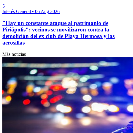
5
Interés General
•
06 Aug 2026
"Hay un constante ataque al patrimonio de
Piriápolis": vecinos se movilizaron contra la
demolición del ex club de Playa Hermosa y las
aerosillas
Más noticias