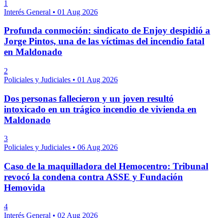
1
Interés General
•
01 Aug 2026
Profunda conmoción: sindicato de Enjoy despidió a
Jorge Pintos, una de las víctimas del incendio fatal
en Maldonado
2
Policiales y Judiciales
•
01 Aug 2026
Dos personas fallecieron y un joven resultó
intoxicado en un trágico incendio de vivienda en
Maldonado
3
Policiales y Judiciales
•
06 Aug 2026
Caso de la maquilladora del Hemocentro: Tribunal
revocó la condena contra ASSE y Fundación
Hemovida
4
Interés General
•
02 Aug 2026