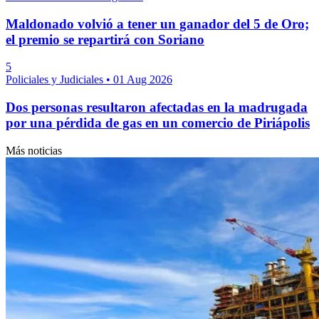
Maldonado volvió a tener un ganador del 5 de Oro;
el premio se repartirá con Soriano
5
Policiales y Judiciales
•
01 Aug 2026
Dos personas resultaron afectadas en la madrugada
por una pérdida de gas en un comercio de Piriápolis
Más noticias