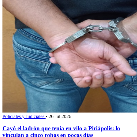
Policiales y Judiciales
•
26 Jul 2026
Cayó el ladrón que tenía en vilo a Piriápolis: lo
vinculan a cinco robos en pocos días