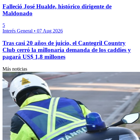
Falleció José Hualde, histórico dirigente de
Maldonado
5
Interés General
•
07 Aug 2026
Tras casi 20 años de juicio, el Cantegril Country
Club cerró la millonaria demanda de los caddies y
pagará US$ 1,8 millones
Más noticias