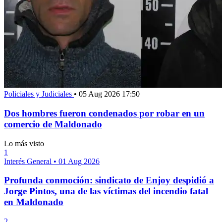
Policiales y Judiciales
•
05 Aug 2026 17:50
Dos hombres fueron condenados por robar en un
comercio de Maldonado
Lo más visto
1
Interés General
•
01 Aug 2026
Profunda conmoción: sindicato de Enjoy despidió a
Jorge Pintos, una de las víctimas del incendio fatal
en Maldonado
2