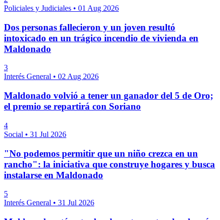
Policiales y Judiciales
•
01 Aug 2026
Dos personas fallecieron y un joven resultó
intoxicado en un trágico incendio de vivienda en
Maldonado
3
Interés General
•
02 Aug 2026
Maldonado volvió a tener un ganador del 5 de Oro;
el premio se repartirá con Soriano
4
Social
•
31 Jul 2026
"No podemos permitir que un niño crezca en un
rancho": la iniciativa que construye hogares y busca
instalarse en Maldonado
5
Interés General
•
31 Jul 2026