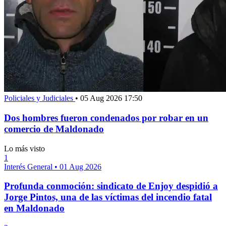
Policiales y Judiciales
•
05 Aug 2026 17:50
Dos hombres fueron condenados por robar en un
comercio de Maldonado
Lo más visto
1
Interés General
•
01 Aug 2026
Profunda conmoción: sindicato de Enjoy despidió a
Jorge Pintos, una de las víctimas del incendio fatal
en Maldonado