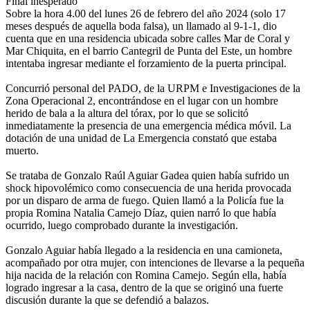
Final inesperado
Sobre la hora 4.00 del lunes 26 de febrero del año 2024 (solo 17
meses después de aquella boda falsa), un llamado al 9-1-1, dio
cuenta que en una residencia ubicada sobre calles Mar de Coral y
Mar Chiquita, en el barrio Cantegril de Punta del Este, un hombre
intentaba ingresar mediante el forzamiento de la puerta principal.
Concurrió personal del PADO, de la URPM e Investigaciones de la
Zona Operacional 2, encontrándose en el lugar con un hombre
herido de bala a la altura del tórax, por lo que se solicitó
inmediatamente la presencia de una emergencia médica móvil. La
dotación de una unidad de La Emergencia constató que estaba
muerto.
Se trataba de Gonzalo Raúl Aguiar Gadea quien había sufrido un
shock hipovolémico como consecuencia de una herida provocada
por un disparo de arma de fuego. Quien llamó a la Policía fue la
propia Romina Natalia Camejo Díaz, quien narró lo que había
ocurrido, luego comprobado durante la investigación.
Gonzalo Aguiar había llegado a la residencia en una camioneta,
acompañado por otra mujer, con intenciones de llevarse a la pequeña
hija nacida de la relación con Romina Camejo. Según ella, había
logrado ingresar a la casa, dentro de la que se originó una fuerte
discusión durante la que se defendió a balazos.