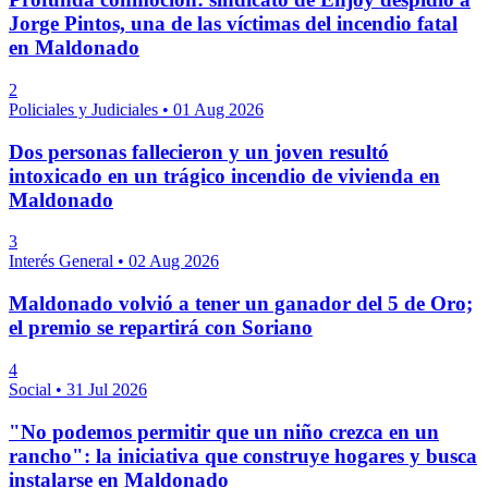
Jorge Pintos, una de las víctimas del incendio fatal
en Maldonado
2
Policiales y Judiciales
•
01 Aug 2026
Dos personas fallecieron y un joven resultó
intoxicado en un trágico incendio de vivienda en
Maldonado
3
Interés General
•
02 Aug 2026
Maldonado volvió a tener un ganador del 5 de Oro;
el premio se repartirá con Soriano
4
Social
•
31 Jul 2026
"No podemos permitir que un niño crezca en un
rancho": la iniciativa que construye hogares y busca
instalarse en Maldonado