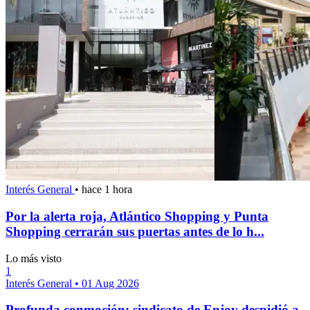
Interés General
•
hace 1 hora
Por la alerta roja, Atlántico Shopping y Punta
Shopping cerrarán sus puertas antes de lo h...
Lo más visto
1
Interés General
•
01 Aug 2026
Profunda conmoción: sindicato de Enjoy despidió a